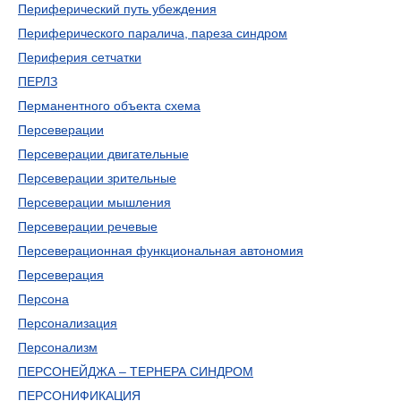
Периферический путь убеждения
Периферического паралича, пареза синдром
Периферия сетчатки
ПЕРЛЗ
Перманентного объекта схема
Персеверации
Персеверации двигательные
Персеверации зрительные
Персеверации мышления
Персеверации речевые
Персеверационная функциональная автономия
Персеверация
Персона
Персонализация
Персонализм
ПЕРСОНЕЙДЖА – ТЕРНЕРА СИНДРОМ
ПЕРСОНИФИКАЦИЯ